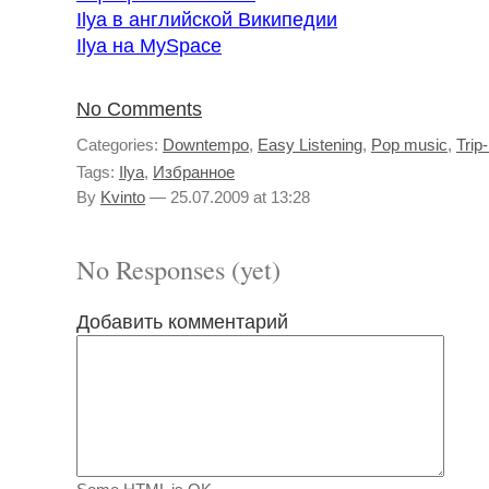
Ilya в английской Википедии
Ilya на MySpace
No Comments
Categories:
Downtempo
,
Easy Listening
,
Pop music
,
Trip
Tags:
Ilya
,
Избранное
By
Kvinto
—
25.07.2009 at 13:28
No Responses (yet)
Добавить комментарий