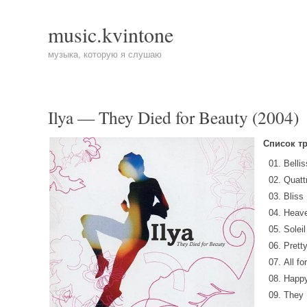
music.kvintone
музыка, которую я слушаю
Ilya — They Died for Beauty (2004)
Список тр
Belli
Quatt
Bliss
Heave
Soleil
Prett
All f
Happ
They 