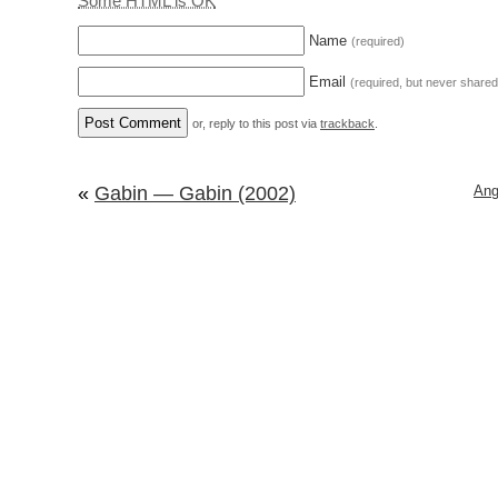
Some HTML is OK
Name
(required)
Email
(required, but never shared
or, reply to this post via
trackback
.
«
Gabin — Gabin (2002)
Ang